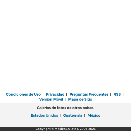
Condiciones de Uso
|
Privacidad
|
Preguntas Frecuentes
|
RSS
|
Versión Móvil
|
Mapa de Sitio
Galerías de fotos de otros países:
Estados Unidos
|
Guatemala
|
México
Copyright © MéxicoEnFotos, 2001-2026