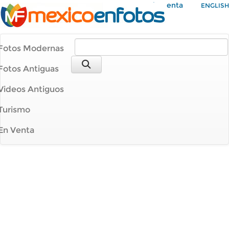
Mi Cuenta
ENGLISH
Fotos Modernas
Fotos Antiguas
Videos Antiguos
Turismo
En Venta