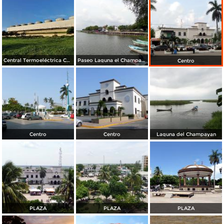
Central Termoeléctrica CC Altamira II
Paseo Laguna el Champayan
Centro
Centro
Centro
Laguna del Champayan
PLAZA
PLAZA
PLAZA