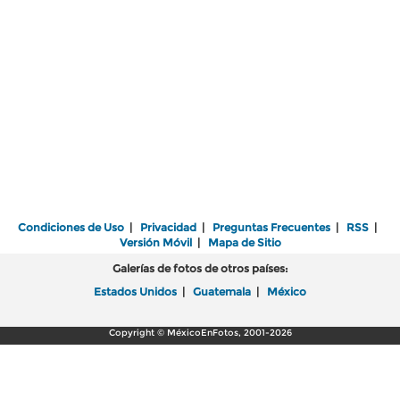
Condiciones de Uso
|
Privacidad
|
Preguntas Frecuentes
|
RSS
|
Versión Móvil
|
Mapa de Sitio
Galerías de fotos de otros países:
Estados Unidos
|
Guatemala
|
México
Copyright © MéxicoEnFotos, 2001-2026