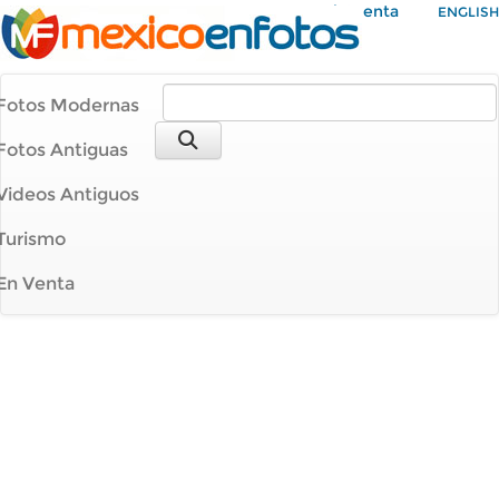
Mi Cuenta
ENGLISH
Fotos Modernas
Fotos Antiguas
Videos Antiguos
Turismo
En Venta