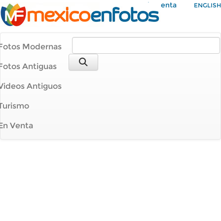
Mi Cuenta
ENGLISH
Fotos Modernas
Fotos Antiguas
Videos Antiguos
Turismo
En Venta