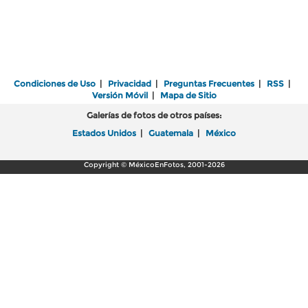
Condiciones de Uso
|
Privacidad
|
Preguntas Frecuentes
|
RSS
|
Versión Móvil
|
Mapa de Sitio
Galerías de fotos de otros países:
Estados Unidos
|
Guatemala
|
México
Copyright © MéxicoEnFotos, 2001-2026