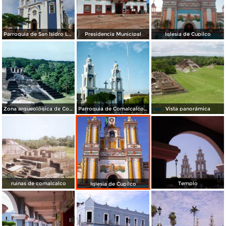
Parroquia de San Isidro Labrador
Presidencia Municipal
Iglesia de Cupilco
Zona arqueológica de Comalcalco, cultura maya. Tabasco. 2002
Parroquia de Comalcalco, Tabasco
Vista panorámica
ruinas de comalcalco
Templo
Iglesia de Cupilco