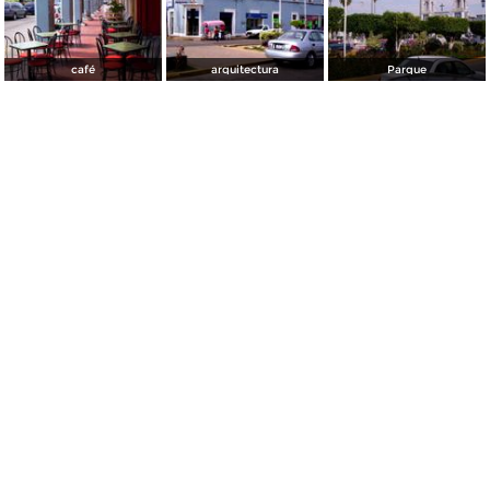
café
arquitectura
Parque