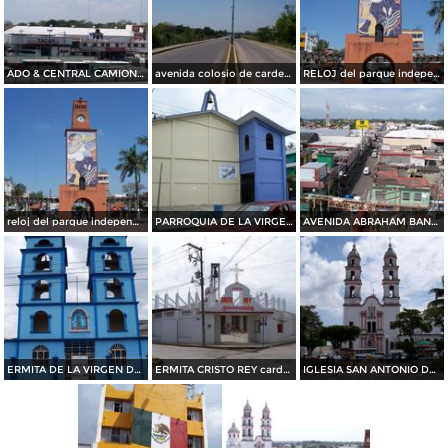
ADO & CENTRAL CAMIONERA DE CARDENAS TABASCO MEXICO
avenida colosio de cardenas tabasco
RELOJ del parque independencia de cardenas tabasco mexico
reloj del parque independencia de cardenas tabasco mexico
PARROQUIA DE LA VIRGEN DEL CARMEN cardenas tabasco
AVENIDA ABRAHAM BANDALA cardenas tabasco
ERMITA DE LA VIRGEN DE GUADALUPE cardenas tabasco
ERMITA CRISTO REY cardenas tabasco
IGLESIA SAN ANTONIO DE PADUA de cardenas tabasco