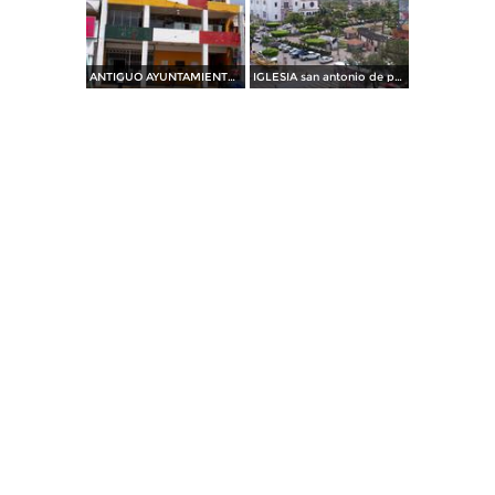
ANTIGUO AYUNTAMIENTO DE CARDENAS TABASCO
IGLESIA san antonio de padua Y PARQUE INDEPENDENCIA DE CARDENAS TABASCO