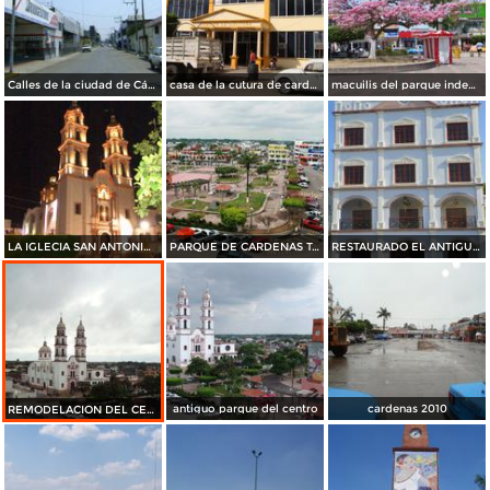
Calles de la ciudad de Cárdenas, Tabasco. Abril/2012
casa de la cutura de cardenas tabasco (actual)
macuilis del parque independencia
LA IGLECIA SAN ANTONIO de noche
PARQUE DE CARDENAS TABASCO
RESTAURADO EL ANTIGUO AYUNTAMIENTO DE CARDENAS TABASCO
antiguo parque del centro
cardenas 2010
REMODELACION DEL CENTRO