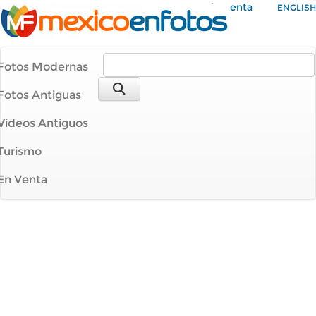
Mi Cuenta
ENGLISH
Fotos Modernas
Fotos Antiguas
Videos Antiguos
Turismo
En Venta