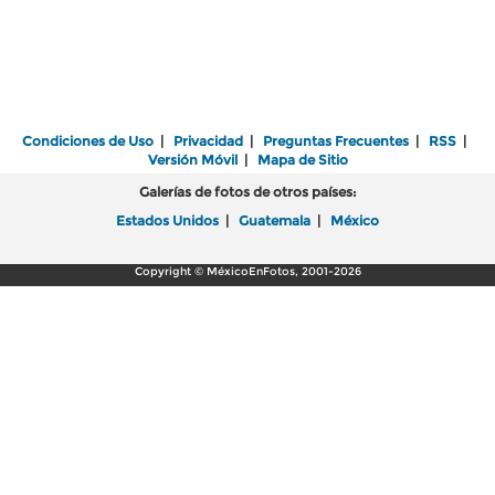
Condiciones de Uso
|
Privacidad
|
Preguntas Frecuentes
|
RSS
|
Versión Móvil
|
Mapa de Sitio
Galerías de fotos de otros países:
Estados Unidos
|
Guatemala
|
México
Copyright © MéxicoEnFotos, 2001-2026