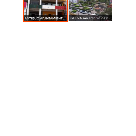
IGLESIA san antonio de padua Y PARQUE INDEPENDENCIA DE CARDENAS TABASCO
ANTIGUO AYUNTAMIENTO DE CARDENAS TABASCO