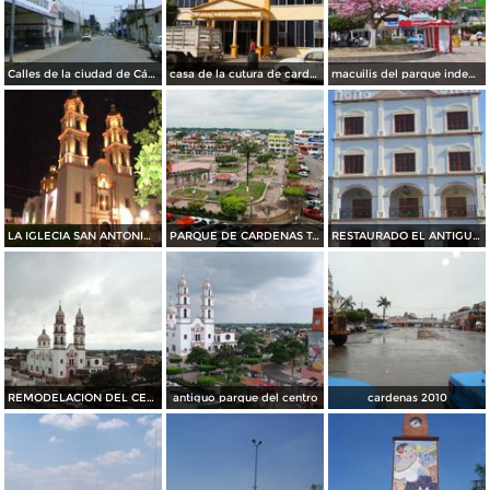
Calles de la ciudad de Cárdenas, Tabasco. Abril/2012
casa de la cutura de cardenas tabasco (actual)
macuilis del parque independencia
LA IGLECIA SAN ANTONIO de noche
PARQUE DE CARDENAS TABASCO
RESTAURADO EL ANTIGUO AYUNTAMIENTO DE CARDENAS TABASCO
REMODELACION DEL CENTRO
antiguo parque del centro
cardenas 2010