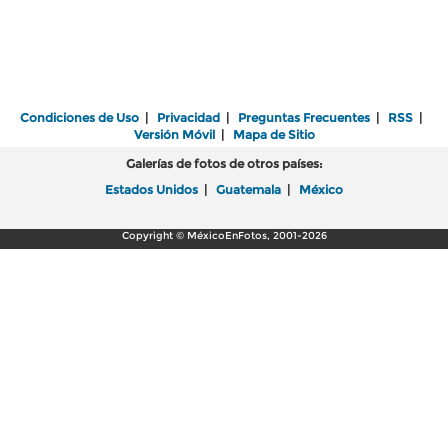
Condiciones de Uso
|
Privacidad
|
Preguntas Frecuentes
|
RSS
|
Versión Móvil
|
Mapa de Sitio
Galerías de fotos de otros países:
Estados Unidos
|
Guatemala
|
México
Copyright © MéxicoEnFotos, 2001-2026