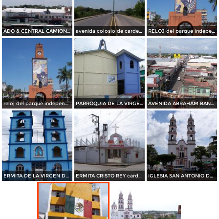
ADO & CENTRAL CAMIONERA DE CARDENAS TABASCO MEXICO
avenida colosio de cardenas tabasco
RELOJ del parque independencia de cardenas tabasco mexico
reloj del parque independencia de cardenas tabasco mexico
PARROQUIA DE LA VIRGEN DEL CARMEN cardenas tabasco
AVENIDA ABRAHAM BANDALA cardenas tabasco
ERMITA DE LA VIRGEN DE GUADALUPE cardenas tabasco
ERMITA CRISTO REY cardenas tabasco
IGLESIA SAN ANTONIO DE PADUA de cardenas tabasco