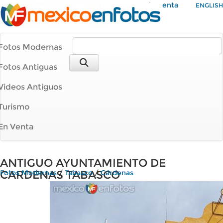
Mi Cuenta
ENGLISH
Fotos Modernas
Fotos Antiguas
Videos Antiguos
Turismo
En Venta
ANTIGUO AYUNTAMIENTO DE
CARDENAS TABASCO
Fotos Modernas
/
Tabasco
/
Cárdenas