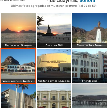
Fotos modernas de Guaymas,
Sonora
Últimas fotos agregadas se muestran primero (1 al 24 de 59):
Atardecer en Guaymas
Guaymas 2011
Monumento a Juarez
Auditorio Civico Municipal
Friends Club
nuevos negocios frente a la bahia