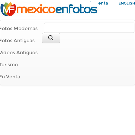
Mi Cuenta
ENGLISH
Fotos Modernas
Fotos Antiguas
Videos Antiguos
Turismo
En Venta