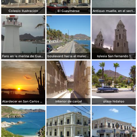
Colegio Ilustración
El Guaymense
Antiguo muelle, en el sector del malecon
Faro en la marina de Guaymas
boulevard hacia el malecon
Iglesia San fernando 1
Atardecer en San Carlos Nuevo Guaymas
interior de carcel
plaza hidalgo