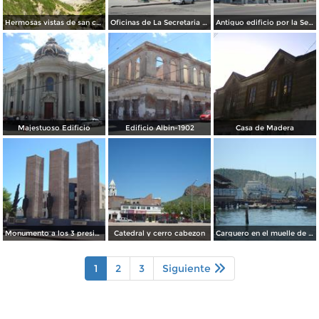
Hermosas vistas de san carlos Nuevo guaymas
Oficinas de La Secretaria De Turismo
Antiguo edificio por la Serdan
Majestuoso Edificio
Edificio Albin-1902
Casa de Madera
Monumento a los 3 presidentes
Catedral y cerro cabezon
Carguero en el muelle de Guaymas
1
2
3
Siguiente