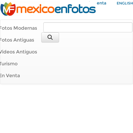
Mi Cuenta
ENGLISH
Fotos Modernas
Fotos Antiguas
Videos Antiguos
Turismo
En Venta