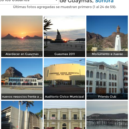
Fotos modernas de Guaymas,
Sonora
Últimas fotos agregadas se muestran primero (1 al 24 de 59):
Atardecer en Guaymas
Guaymas 2011
Monumento a Juarez
nuevos negocios frente a la bahia
Auditorio Civico Municipal
Friends Club