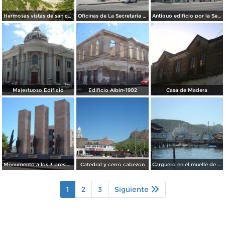
Hermosas vistas de san carlos Nuevo guaymas
Oficinas de La Secretaria De Turismo
Antiguo edificio por la Serdan
Majestuoso Edificio
Edificio Albin-1902
Casa de Madera
Monumento a los 3 presidentes
Catedral y cerro cabezon
Carguero en el muelle de Guaymas
1
2
3
Siguiente