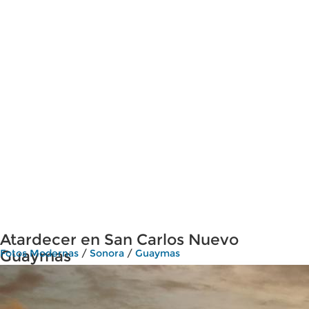
Atardecer en San Carlos Nuevo
Guaymas
Fotos Modernas
/
Sonora
/
Guaymas