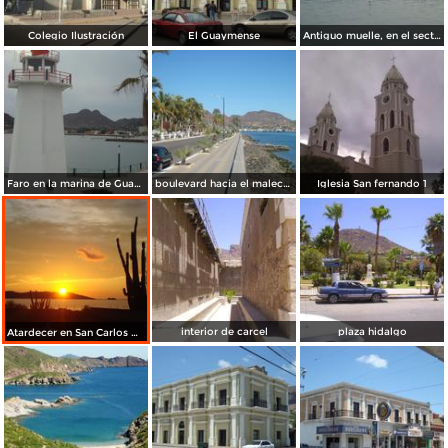
Colegio Ilustración
El Guaymense
Antiguo muelle, en el sector del malecon
Faro en la marina de Guaymas
boulevard hacia el malecon
Iglesia San fernando 1
interior de carcel
plaza hidalgo
Atardecer en San Carlos Nuevo Guaymas