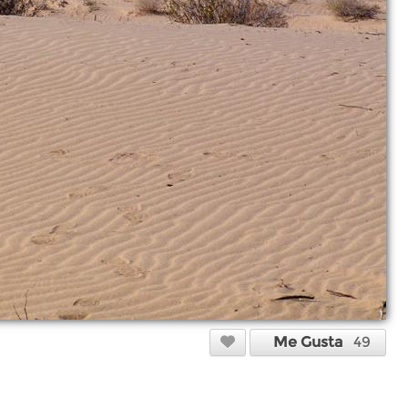
Me Gusta
49