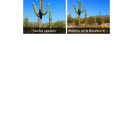
Cactus saguaro
Reserva de la Biósfera El Pinacate y Gran Desierto de Altar