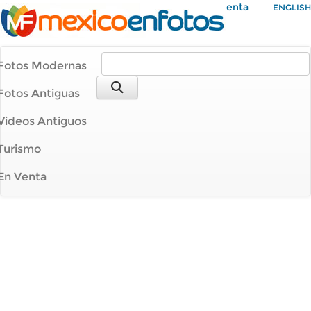
Mi Cuenta
ENGLISH
Fotos Modernas
Fotos Antiguas
Videos Antiguos
Turismo
En Venta