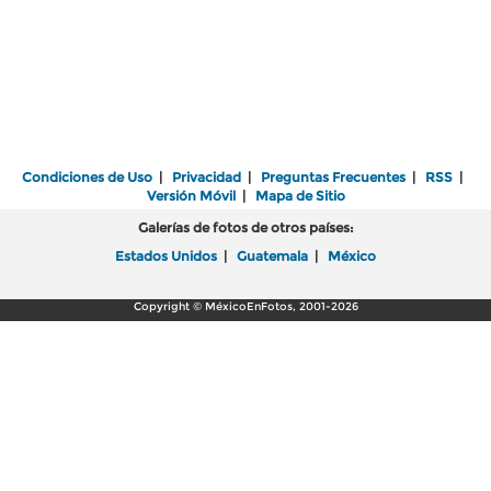
Condiciones de Uso
|
Privacidad
|
Preguntas Frecuentes
|
RSS
|
Versión Móvil
|
Mapa de Sitio
Galerías de fotos de otros países:
Estados Unidos
|
Guatemala
|
México
Copyright © MéxicoEnFotos, 2001-2026