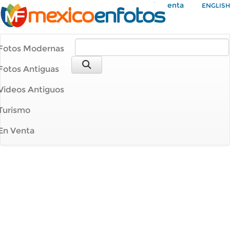
Mi Cuenta
ENGLISH
Fotos Modernas
Fotos Antiguas
Videos Antiguos
Turismo
En Venta