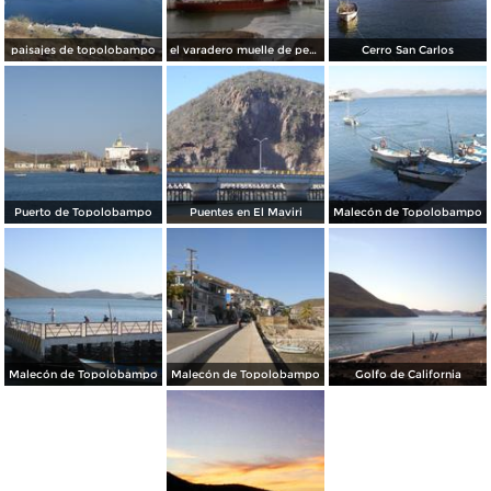
paisajes de topolobampo
el varadero muelle de pemex
Cerro San Carlos
Puerto de Topolobampo
Puentes en El Maviri
Malecón de Topolobampo
Malecón de Topolobampo
Malecón de Topolobampo
Golfo de California