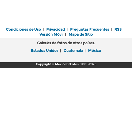
Condiciones de Uso
|
Privacidad
|
Preguntas Frecuentes
|
RSS
|
Versión Móvil
|
Mapa de Sitio
Galerías de fotos de otros países:
Estados Unidos
|
Guatemala
|
México
Copyright © MéxicoEnFotos, 2001-2026