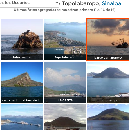
Fotos modernas de Topolobampo,
Sinaloa
Últimas fotos agregadas se muestran primero (1 al 16 de 16):
lobo marino
Topolobampo
barco camaronero
cerro partido el faro de topolobampo, sinaloa
LA CASITA
topolobampo