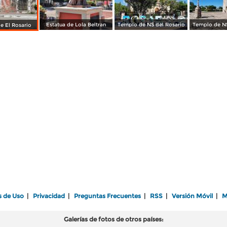
Estatua de Lola Beltran
Templo de NS del Rosario
Templo de NS
e El Rosario
s de Uso
|
Privacidad
|
Preguntas Frecuentes
|
RSS
|
Versión Móvil
|
M
Galerías de fotos de otros países: