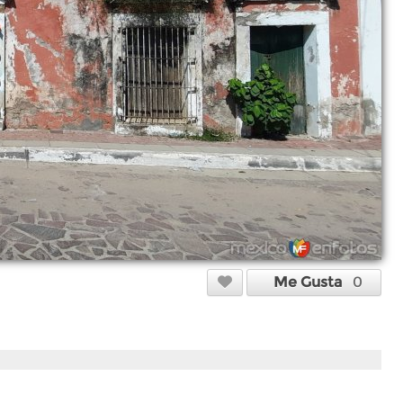
Me Gusta
0