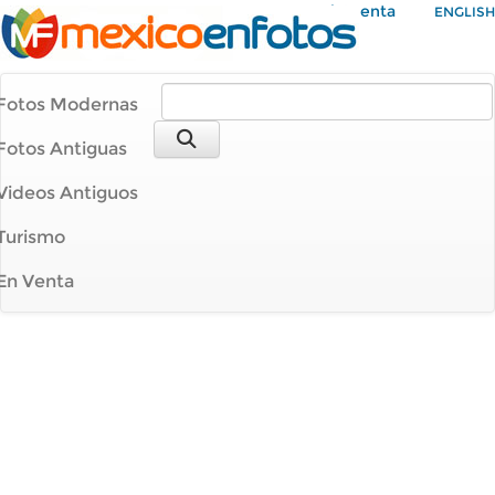
Mi Cuenta
ENGLISH
Fotos Modernas
Fotos Antiguas
Videos Antiguos
Turismo
En Venta