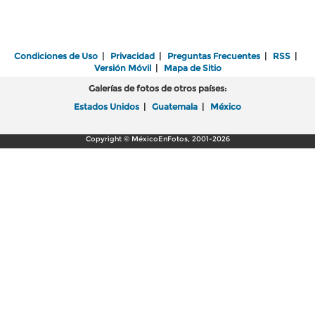
Condiciones de Uso
|
Privacidad
|
Preguntas Frecuentes
|
RSS
|
Versión Móvil
|
Mapa de Sitio
Galerías de fotos de otros países:
Estados Unidos
|
Guatemala
|
México
Copyright © MéxicoEnFotos, 2001-2026