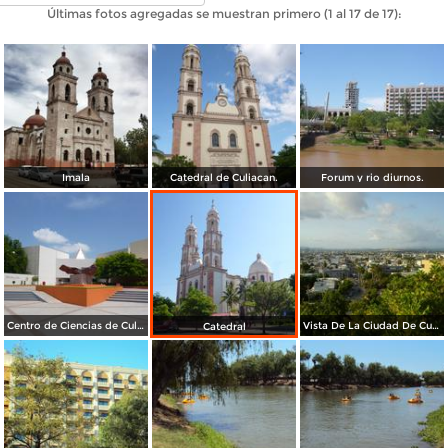
Últimas fotos agregadas se muestran primero (1 al 17 de 17):
Imala
Catedral de Culiacan.
Forum y rio diurnos.
Centro de Ciencias de Culiacan
Vista De La Ciudad De Culiacán.
Catedral