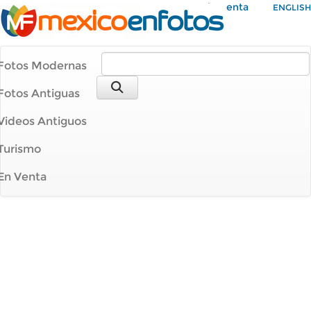
Mi Cuenta
ENGLISH
Fotos Modernas
Fotos Antiguas
Videos Antiguos
Turismo
En Venta