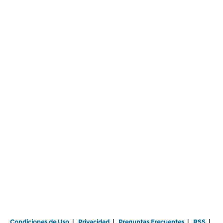
Condiciones de Uso
|
Privacidad
|
Preguntas Frecuentes
|
RSS
|