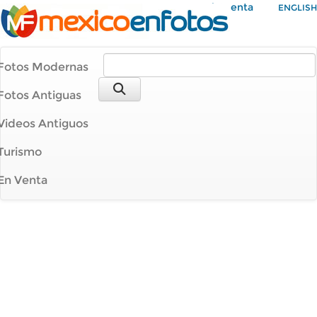
Mi Cuenta
ENGLISH
Fotos Modernas
Fotos Antiguas
Videos Antiguos
Turismo
En Venta