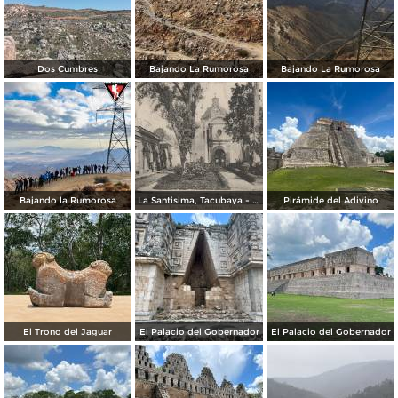
Dos Cumbres
Bajando La Rumorosa
Bajando La Rumorosa
Bajando la Rumorosa
La Santisima, Tacubaya - México
Pirámide del Adivino
El Trono del Jaguar
El Palacio del Gobernador
El Palacio del Gobernador