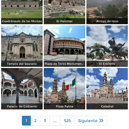
Cuadrángulo de las Monjas
El Palomar
Arroyo de lajas
Templo del Sagrario
Plaza de Toros Monumental
El Encierro
Palacio de Gobierno
Plaza Patria
Catedral
1
2
3
...
525
Siguiente