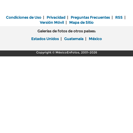
Condiciones de Uso
|
Privacidad
|
Preguntas Frecuentes
|
RSS
|
Versión Móvil
|
Mapa de Sitio
Galerías de fotos de otros países:
Estados Unidos
|
Guatemala
|
México
Copyright © MéxicoEnFotos, 2001-2026