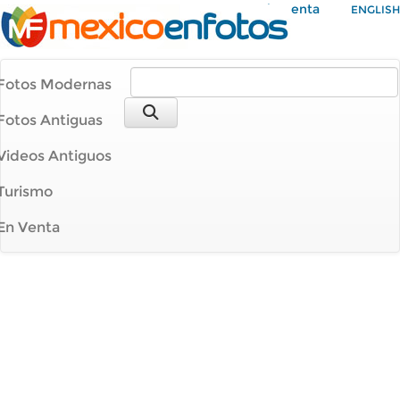
Mi Cuenta
ENGLISH
Fotos Modernas
Fotos Antiguas
Videos Antiguos
Turismo
En Venta