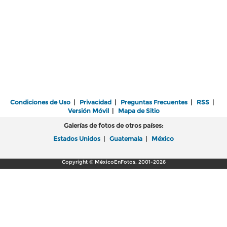
Condiciones de Uso
|
Privacidad
|
Preguntas Frecuentes
|
RSS
|
Versión Móvil
|
Mapa de Sitio
Galerías de fotos de otros países:
Estados Unidos
|
Guatemala
|
México
Copyright © MéxicoEnFotos, 2001-2026