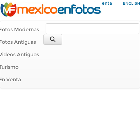
Mi Cuenta
ENGLISH
Fotos Modernas
Fotos Antiguas
Videos Antiguos
Turismo
En Venta