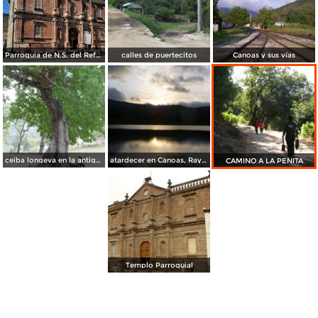
Parroquia de N.S. del Refugio
calles de puertecitos
Canoas y sus vías
ceiba longeva en la antigua misión de Gamotes
atardecer en Canoas, Rayòn
CAMINO A LA PEÑITA
Templo Parroquial