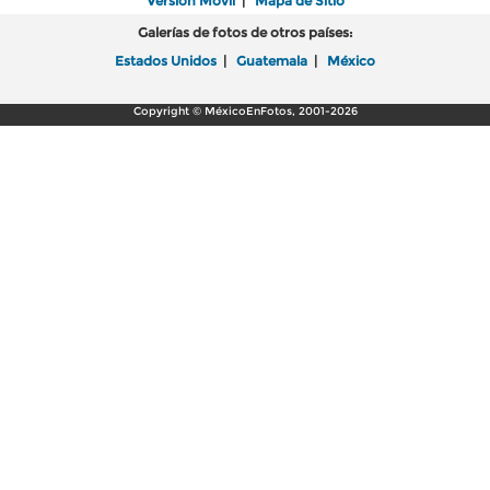
Versión Móvil
|
Mapa de Sitio
Galerías de fotos de otros países:
Estados Unidos
|
Guatemala
|
México
Copyright © MéxicoEnFotos, 2001-2026