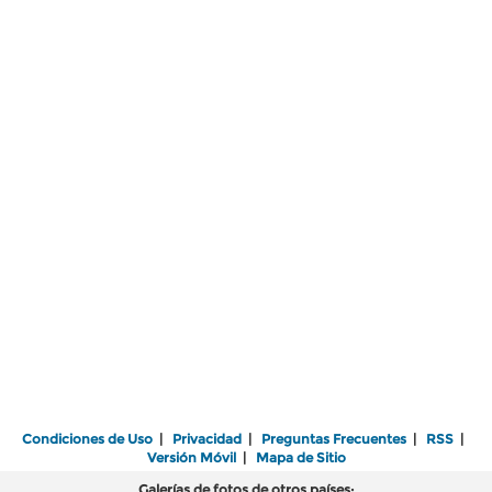
Condiciones de Uso
|
Privacidad
|
Preguntas Frecuentes
|
RSS
|
Versión Móvil
|
Mapa de Sitio
Galerías de fotos de otros países: