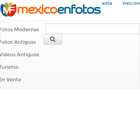
Mi Cuenta
ENGLISH
Fotos Modernas
Fotos Antiguas
Videos Antiguos
Turismo
En Venta