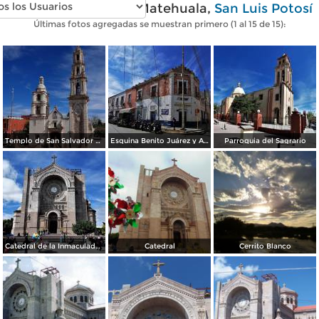
Fotos modernas de Matehuala,
San Luis Potosí
Últimas fotos agregadas se muestran primero (1 al 15 de 15):
Templo de San Salvador de Horta
Esquina Benito Juárez y Anastasio Bustamante
Parroquia del Sagrario
Catedral de la Inmaculada Concepción.
Catedral
Cerrito Blanco