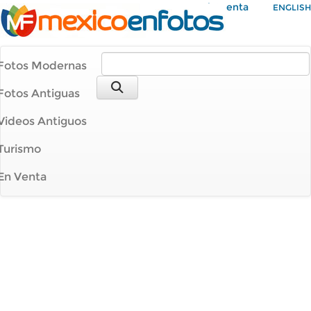
Mi Cuenta
ENGLISH
Fotos Modernas
Fotos Antiguas
Videos Antiguos
Turismo
En Venta