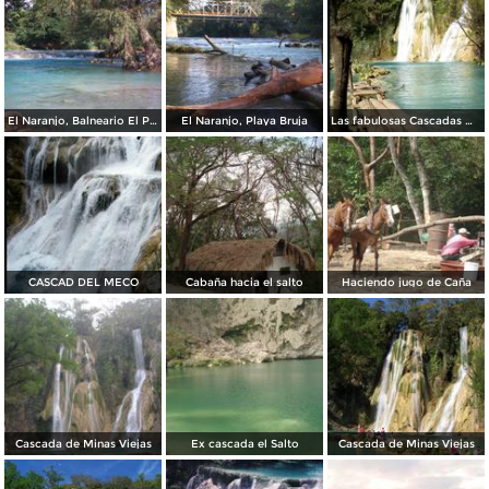
El Naranjo, Balneario El Palo Caído
El Naranjo, Playa Bruja
Las fabulosas Cascadas Minas Viejas
CASCAD DEL MECO
Cabaña hacia el salto
Haciendo jugo de Caña
Cascada de Minas Viejas
Ex cascada el Salto
Cascada de Minas Viejas