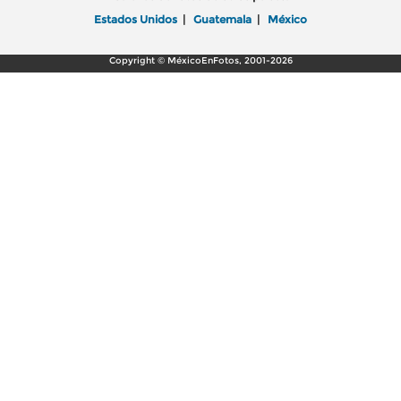
Estados Unidos
|
Guatemala
|
México
Copyright © MéxicoEnFotos, 2001-2026