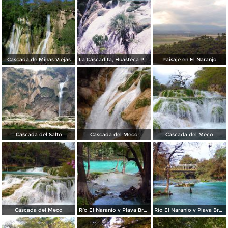
Cascada de Minas Viejas
La Cascadita, Huasteca Potosina
Paisaje en El Naranjo
Cascada del Salto
Cascada del Meco
Cascada del Meco
Cascada del Meco
Río El Naranjo y Playa Bruja
Río El Naranjo y Playa Bruja