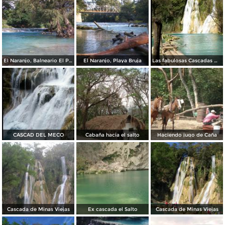
El Naranjo, Balneario El Palo Caído
El Naranjo, Playa Bruja
Las fabulosas Cascadas Minas Viejas
CASCAD DEL MECO
Cabaña hacia el salto
Haciendo jugo de Caña
Cascada de Minas Viejas
Ex cascada el Salto
Cascada de Minas Viejas