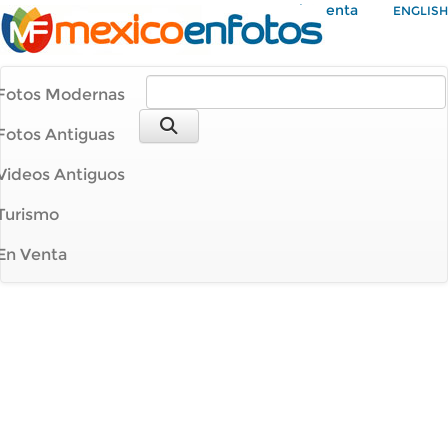
Mi Cuenta
ENGLISH
Fotos Modernas
Fotos Antiguas
Videos Antiguos
Turismo
En Venta