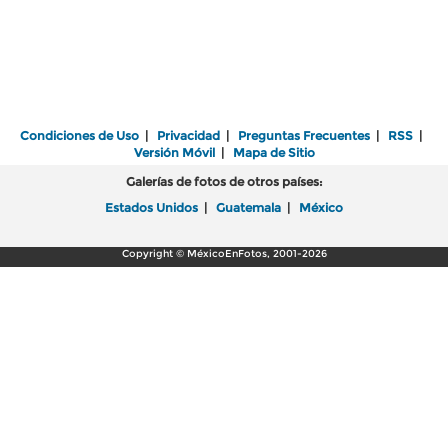
Condiciones de Uso
|
Privacidad
|
Preguntas Frecuentes
|
RSS
|
Versión Móvil
|
Mapa de Sitio
Galerías de fotos de otros países:
Estados Unidos
|
Guatemala
|
México
Copyright © MéxicoEnFotos, 2001-2026