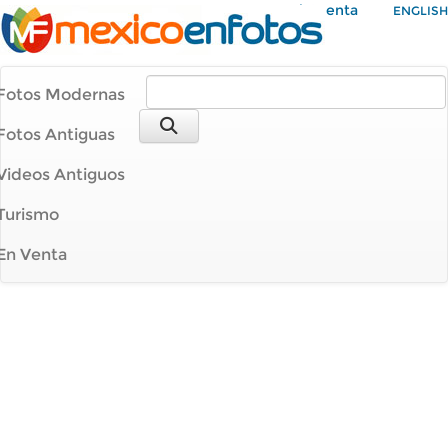
Mi Cuenta
ENGLISH
Fotos Modernas
Fotos Antiguas
Videos Antiguos
Turismo
En Venta