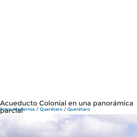
Acueducto Colonial en una panorámica
parcial
Fotos Modernas
/
Querétaro
/
Querétaro