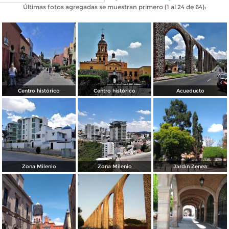
Últimas fotos agregadas se muestran primero (1 al 24 de 64):
Centro histórico
Centro histórico
Acueducto
Zona Milenio
Zona Milenio
Jardín Zenea