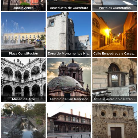
Jardín Zenea
Acueducto de Querétaro
Portales Queretanos
Plaza Constitución
Zona de Monumentos Históricos de Querétaro
Calle Empedrada y Casas Coloniales
Museo de Arte
Templo de San francisco
Antigüa estación del tren de Querétaro. Abril/2014