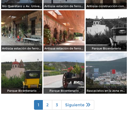
Río Querétaro y Av. Universidad. Abril/2014
Antigüa estación de ferrocarril. Santiago de Querétaro. Abril/2014
Antigüa construcción conservada en Hotel Real de Minas Inn. Abril/2014
Antigüa estación de ferrocarril. Querétaro. Abril/2014
Antigua estación de ferrocarril
Parque Bicentenario
Parque Bicentenario
Parque Bicentenario
Rascacielos en la zona moderna de Querétaro. Agosto/2012
1
2
3
Siguiente