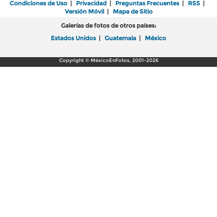
Condiciones de Uso
|
Privacidad
|
Preguntas Frecuentes
|
RSS
|
Versión Móvil
|
Mapa de Sitio
Galerías de fotos de otros países:
Estados Unidos
|
Guatemala
|
México
Copyright © MéxicoEnFotos, 2001-2026