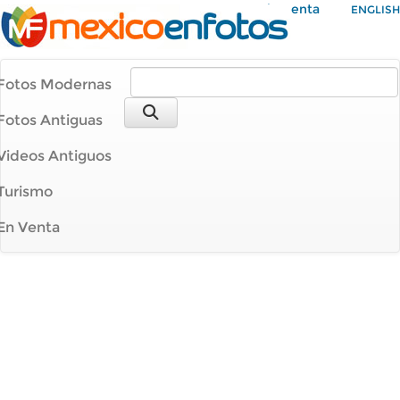
Mi Cuenta
ENGLISH
Fotos Modernas
Fotos Antiguas
Videos Antiguos
Turismo
En Venta