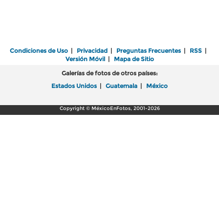
Condiciones de Uso
|
Privacidad
|
Preguntas Frecuentes
|
RSS
|
Versión Móvil
|
Mapa de Sitio
Galerías de fotos de otros países:
Estados Unidos
|
Guatemala
|
México
Copyright © MéxicoEnFotos, 2001-2026