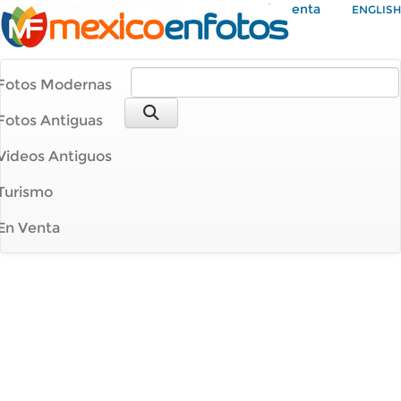
Mi Cuenta
ENGLISH
Fotos Modernas
Fotos Antiguas
Videos Antiguos
Turismo
En Venta