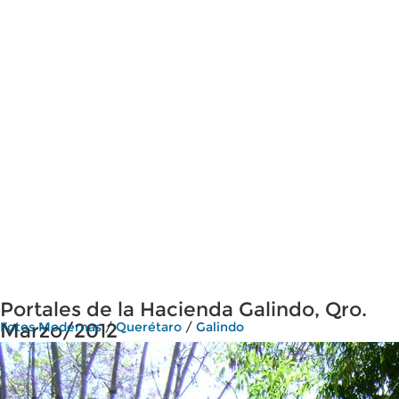
Portales de la Hacienda Galindo, Qro.
Marzo/2012
Fotos Modernas
/
Querétaro
/
Galindo