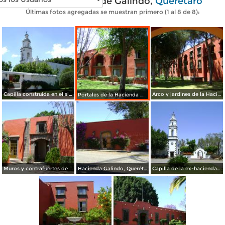
Fotos modernas de Galindo,
Querétaro
Últimas fotos agregadas se muestran primero (1 al 8 de 8):
Capilla construida en el siglo XVII en Ex-hacienda Galindo. Marzo/2012
Arco y jardines de la Hacienda Galindo. Marzo/2012
Portales de la Hacienda Galindo, Qro. Marzo/2012
Muros y contrafuertes de la Hacienda Galindo, Qro. Marzo/2012
Hacienda Galindo, Querétaro. Marzo/2012
Capilla de la ex-hacienda Galindo, Qro. Marzo/2012