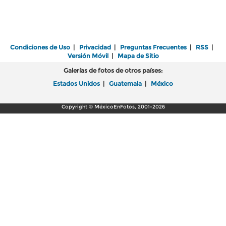
Condiciones de Uso
|
Privacidad
|
Preguntas Frecuentes
|
RSS
|
Versión Móvil
|
Mapa de Sitio
Galerías de fotos de otros países:
Estados Unidos
|
Guatemala
|
México
Copyright © MéxicoEnFotos, 2001-2026