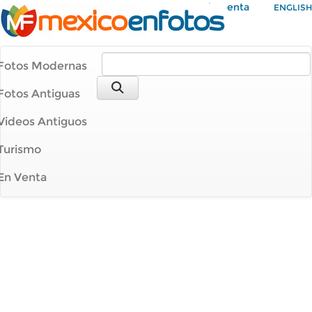
Mi Cuenta
ENGLISH
Fotos Modernas
Fotos Antiguas
Videos Antiguos
Turismo
En Venta