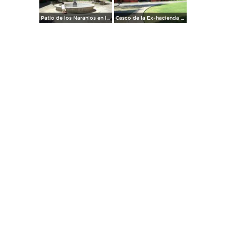
Patio de los Naranjos en la ex-hacienda Galindo, Qro. Marzo/2012
Casco de la Ex-hacienda Galindo, Querétaro. Marzo/2012