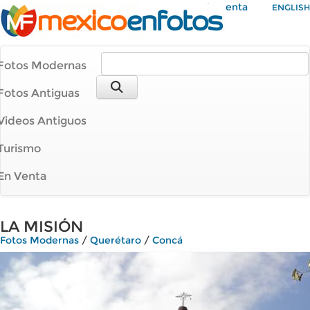
Mi Cuenta
ENGLISH
Fotos Modernas
Fotos Antiguas
Videos Antiguos
Turismo
En Venta
LA MISIÓN
Fotos Modernas
/
Querétaro
/
Concá