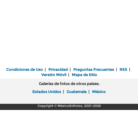
Condiciones de Uso
|
Privacidad
|
Preguntas Frecuentes
|
RSS
|
Versión Móvil
|
Mapa de Sitio
Galerías de fotos de otros países:
Estados Unidos
|
Guatemala
|
México
Copyright © MéxicoEnFotos, 2001-2026