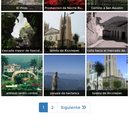
El Pozo
Produccion de Noche Buena
Camino a San Agustin
cascada mayor de tlaxcalantongo
Iglesia de Xicotepec
calle hacia el mercado de naupan, puebla
antiguo jardin central
paisaje de nactanca
Iglesia de Xicotepec
1
2
Siguiente