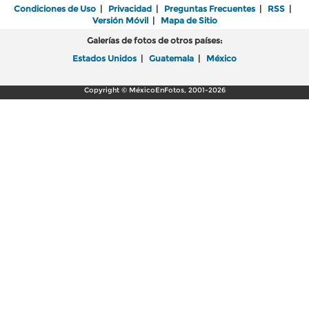
Condiciones de Uso
|
Privacidad
|
Preguntas Frecuentes
|
RSS
|
Versión Móvil
|
Mapa de Sitio
Galerías de fotos de otros países:
Estados Unidos
|
Guatemala
|
México
Copyright © MéxicoEnFotos, 2001-2026