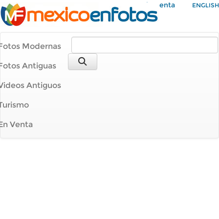
Mi Cuenta
ENGLISH
Fotos Modernas
Fotos Antiguas
Videos Antiguos
Turismo
En Venta