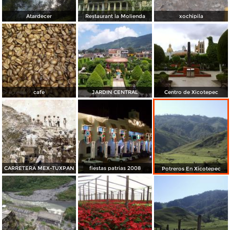
Atardecer
Restaurant la Molienda
xochipila
cafe
JARDIN CENTRAL
Centro de Xicotepec
CARRETERA MEX-TUXPAN
fiestas patrias 2008
Potreros En Xicotepec