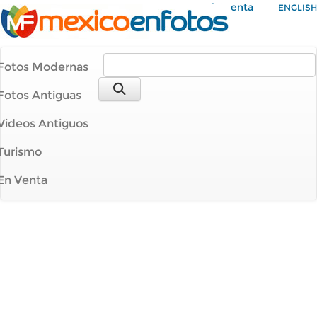
Mi Cuenta
ENGLISH
Fotos Modernas
Fotos Antiguas
Videos Antiguos
Turismo
En Venta