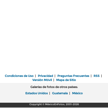
Condiciones de Uso
|
Privacidad
|
Preguntas Frecuentes
|
RSS
|
Versión Móvil
|
Mapa de Sitio
Galerías de fotos de otros países:
Estados Unidos
|
Guatemala
|
México
Copyright © MéxicoEnFotos, 2001-2026