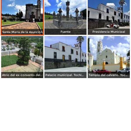
Fuente
Presidencia Municipal
Santa María de la Asunción
Atrio del ex-convento del siglo XVI. Tochimilco
Palacio municipal. Tochimilco
Templo del calvario. Tochimilco.