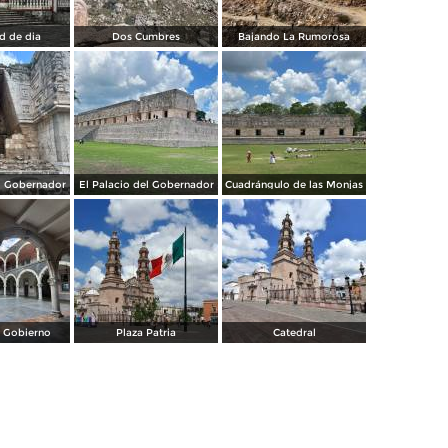
d de dia
Dos Cumbres
Bajando La Rumorosa
el Gobernador
El Palacio del Gobernador
Cuadrángulo de las Monjas
e Gobierno
Plaza Patria
Catedral