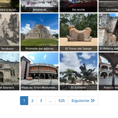
Calle de Tepanco y su iglesia
Amanecer
De noche
La ciuda
La Santisima, Tacubaya - México
Pirámide del Adivino
El Trono del Jaguar
El Palacio d
l Sagrario
Plaza de Toros Monumental
El Encierro
Palacio d
1
2
3
...
525
Siguiente