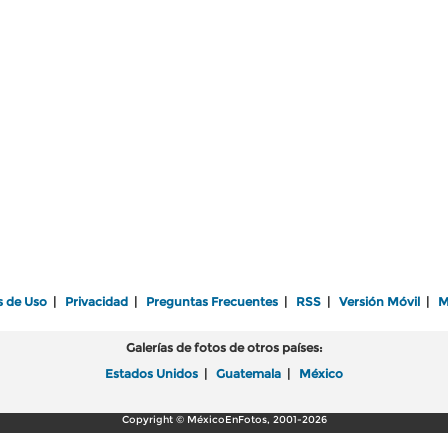
s de Uso
|
Privacidad
|
Preguntas Frecuentes
|
RSS
|
Versión Móvil
|
M
Galerías de fotos de otros países:
Estados Unidos
|
Guatemala
|
México
Copyright © MéxicoEnFotos, 2001-2026