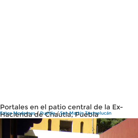
Portales en el patio central de la Ex-
Hacienda de Chautla, Puebla
Fotos Modernas
/
Puebla
/
San Martín Texmelucán