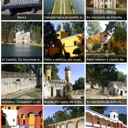
Banca
Calzada hacia el castillo enmedio de dos lagos. Ex-hacienda de Chautla, Puebla
Ex-Hacienda de Chautla, "El Castillo". Edo. de Puebla. 2011
El Castillo. Ex-hacienda de Chautla, Puebla
Patio y edificio del museo. Ex-Hacienda de Chautla, Puebla. 2011
Patio interior y capilla de la ex-hacienda de Chautla, Puebla. 2011
Antigüos "lavaderos" y ruinas del casco de la Ex-hacienda de Chautla, Puebla
Ruinas del casco de la Ex-hacienda de Chautla, Puebla. 2011
Ex-hacienda de Antonio Chautla, Puebla. Siglo XIX