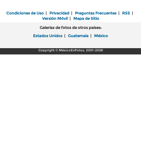
Condiciones de Uso
|
Privacidad
|
Preguntas Frecuentes
|
RSS
|
Versión Móvil
|
Mapa de Sitio
Galerías de fotos de otros países:
Estados Unidos
|
Guatemala
|
México
Copyright © MéxicoEnFotos, 2001-2026