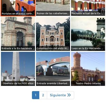
Ruinas de las caballerizas. Ex-hacienda de Chautla. Siglo XIX. Edo. de Puebla
Fachada actual de la Ex-hacienda de San Antonio Chautla. Edo. de Puebla. 2011
Portales en el patio central de la Ex-Hacienda de Chautla, Puebla
Entrada a la Ex-hacienda de Chautla del siglo XIX. Edo. de Puebla
Construcción del siglo XIX, Ex-Hacienda de Chautla, Puebla
Lago en la Ex-Hacienda de Chautla, Puebla
Obelisco de los 400 años
Entrada avenida Libertad Sur
Teatro Pedro Infante
1
2
Siguiente