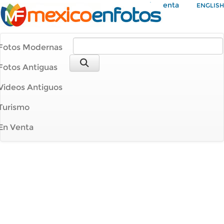
Mi Cuenta
ENGLISH
Fotos Modernas
Fotos Antiguas
Videos Antiguos
Turismo
En Venta