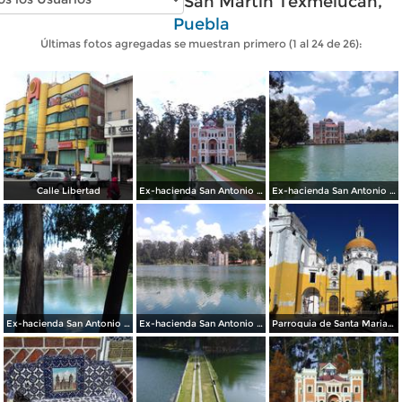
Fotos modernas de San Martín Texmelucán,
Puebla
Últimas fotos agregadas se muestran primero (1 al 24 de 26):
Calle Libertad
Ex-hacienda San Antonio Chautla. Junio/2018
Ex-hacienda San Antonio Chautla. Junio/2018
Ex-hacienda San Antonio Chautla. Junio/2018
Ex-hacienda San Antonio Chautla. Junio/2018
Parroquia de Santa Maria Magdalena