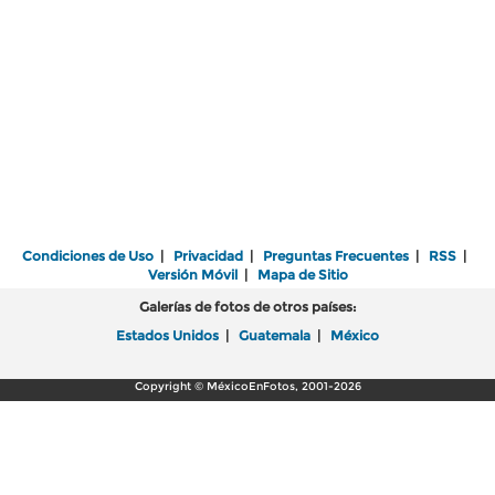
Condiciones de Uso
|
Privacidad
|
Preguntas Frecuentes
|
RSS
|
Versión Móvil
|
Mapa de Sitio
Galerías de fotos de otros países:
Estados Unidos
|
Guatemala
|
México
Copyright © MéxicoEnFotos, 2001-2026