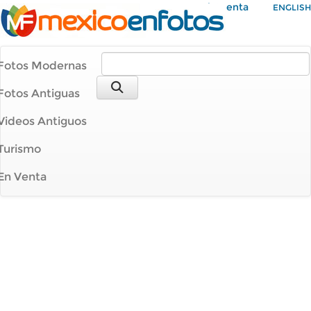
Mi Cuenta
ENGLISH
Fotos Modernas
Fotos Antiguas
Videos Antiguos
Turismo
En Venta