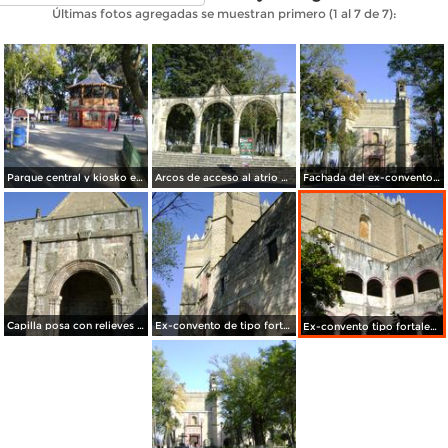
Últimas fotos agregadas se muestran primero (1 al 7 de 7):
Parque central y kiosko en Huejotzingo, Puebla
Arcos de acceso al atrio conventual. Huejotzingo, Puebla
Fachada del ex-convento del siglo XVI. Huejotzingo, Puebla
Capilla posa con relieves del escudo franciscano, siglo XVI. Huejotzingo, Puebla
Ex-convento de tipo fortaleza del siglo XVI. Huejotzingo, Puebla
Ex-convento tipo fortaleza. Siglo XVI. Huejotzingo, Puebla