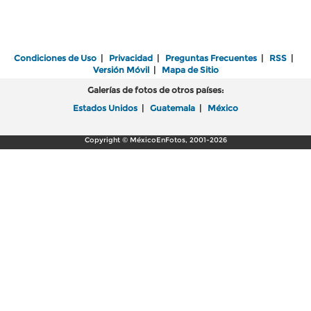
Condiciones de Uso
|
Privacidad
|
Preguntas Frecuentes
|
RSS
|
Versión Móvil
|
Mapa de Sitio
Galerías de fotos de otros países:
Estados Unidos
|
Guatemala
|
México
Copyright © MéxicoEnFotos, 2001-2026