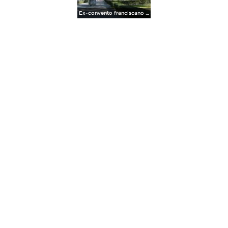
Ex-convento franciscano de San Miguel. Huejotzingo, Puebla