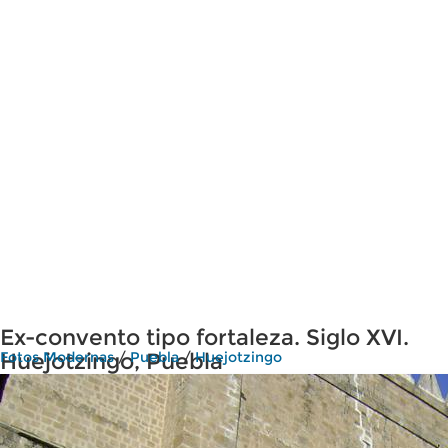
Ex-convento tipo fortaleza. Siglo XVI.
Huejotzingo, Puebla
Fotos Modernas
/
Puebla
/
Huejotzingo