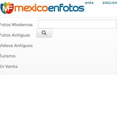
Mi Cuenta
ENGLISH
Fotos Modernas
Fotos Antiguas
Videos Antiguos
Turismo
En Venta