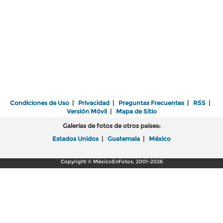
Condiciones de Uso
|
Privacidad
|
Preguntas Frecuentes
|
RSS
|
Versión Móvil
|
Mapa de Sitio
Galerías de fotos de otros países:
Estados Unidos
|
Guatemala
|
México
Copyright © MéxicoEnFotos, 2001-2026