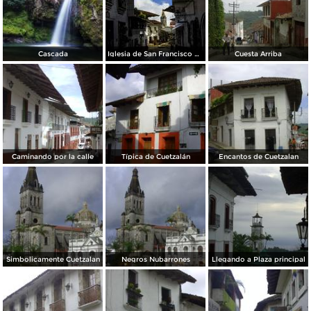
Cascada
Iglesia de San Francisco de Asís
Cuesta Arriba
Caminando por la calle
Típica de Cuetzalán
Encantos de Cuetzalan
Simbolicamente Cuetzalan
Negros Nubarrones
Llegando a Plaza principal