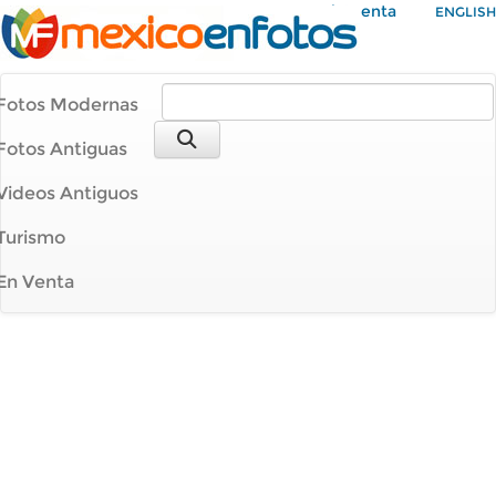
Mi Cuenta
ENGLISH
Fotos Modernas
Fotos Antiguas
Videos Antiguos
Turismo
En Venta