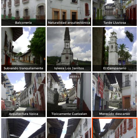
Balconería
Naturalidad arquitectónica
Tarde Lluviosa
Subiendo tranquilamente
Iglesia Los Jarritos
El Campanario
Arquitectura típica
Típicamente Cuetzalan
Merecido descanso