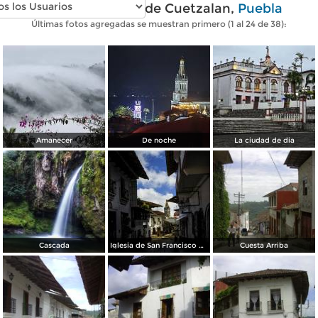
Fotos modernas de Cuetzalan,
Puebla
Últimas fotos agregadas se muestran primero (1 al 24 de 38):
Amanecer
De noche
La ciudad de dia
Cascada
Iglesia de San Francisco de Asís
Cuesta Arriba