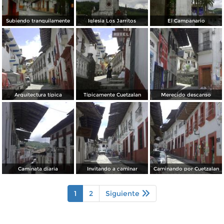
Subiendo tranquilamente
Iglesia Los Jarritos
El Campanario
Arquitectura típica
Típicamente Cuetzalan
Merecido descanso
Caminata diaria
Invitando a caminar
Caminando por Cuetzalan
1
2
Siguiente