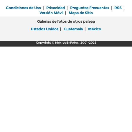
Condiciones de Uso
|
Privacidad
|
Preguntas Frecuentes
|
RSS
|
Versión Móvil
|
Mapa de Sitio
Galerías de fotos de otros países:
Estados Unidos
|
Guatemala
|
México
Copyright © MéxicoEnFotos, 2001-2026