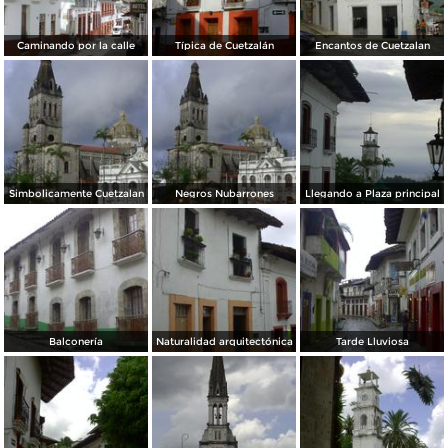
Caminando por la calle
Típica de Cuetzalán
Encantos de Cuetzalan
Simbolicamente Cuetzalan
Negros Nubarrones
Llegando a Plaza principal
Balconería
Naturalidad arquitectónica
Tarde Lluviosa