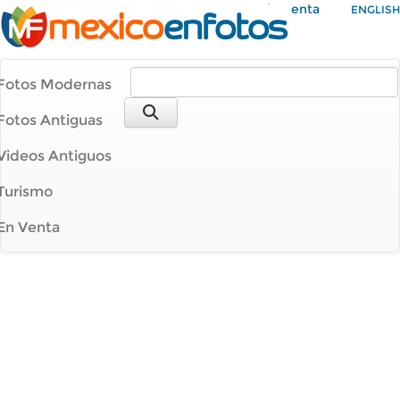
Mi Cuenta
ENGLISH
Fotos Modernas
Fotos Antiguas
Videos Antiguos
Turismo
En Venta