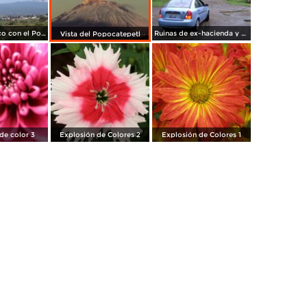
Valle de Atlixco con el Popocatépetl y el Iztacíhuatl. Julio/2014
Ruinas de ex-hacienda y cascada. San Baltazar Atlimeyaya, Puebla
Vista del Popocatepetl
de color 3
Explosión de Colores 2
Explosión de Colores 1