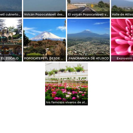
El Popocatépetl cubierto de nubes y nieve. Diciembre/2014
Volcán Popocatépetl desde Atlixco. Julio/2014
El volcán Popocatépetl y la autopista Puebla-Atlixco. Julio/2014
 EL ZOCALO
POPOCATEPETL DESDE UN PUEBLO ATLIXQUENSE
PANORAMICA DE ATLIXCO
Explosión 
los famosos viveros de atlixco