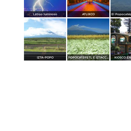
Látigo luminoso
ATLIXCO
IZTA-POPO
POPOCATEPETL E IZTACCIHUATL DESDE VALLE DE ATLIXCO
KIOSCO EN