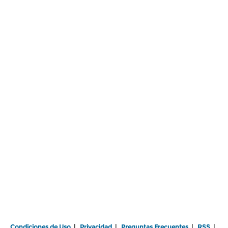
Condiciones de Uso
|
Privacidad
|
Preguntas Frecuentes
|
RSS
|