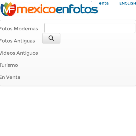
Mi Cuenta
ENGLISH
Fotos Modernas
Fotos Antiguas
Videos Antiguos
Turismo
En Venta