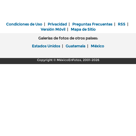
Condiciones de Uso
|
Privacidad
|
Preguntas Frecuentes
|
RSS
|
Versión Móvil
|
Mapa de Sitio
Galerías de fotos de otros países:
Estados Unidos
|
Guatemala
|
México
Copyright © MéxicoEnFotos, 2001-2026