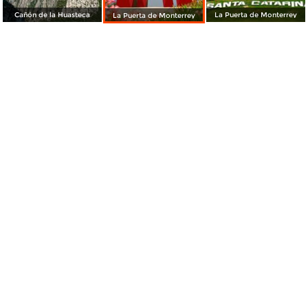
Cañón de la Huasteca
La Puerta de Monterrey
La Puerta de Monterrey