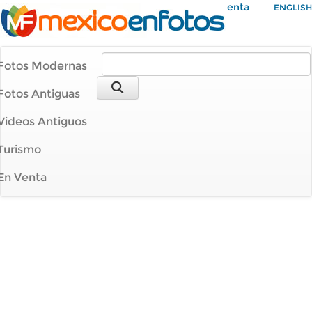
Mi Cuenta
ENGLISH
Fotos Modernas
Fotos Antiguas
Videos Antiguos
Turismo
En Venta