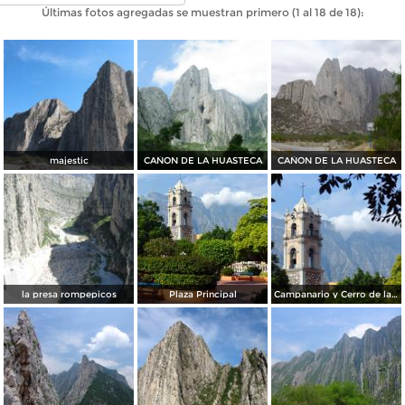
Últimas fotos agregadas se muestran primero (1 al 18 de 18):
majestic
CAÑON DE LA HUASTECA
CAÑON DE LA HUASTECA
la presa rompepicos
Plaza Principal
Campanario y Cerro de las Mitras