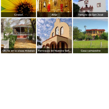
Girasol
Altar
Templo de San José
Otoño en la plaza Hidalgo
Parroquia de Nuestra Señora de Guadalupe
Casa campestre