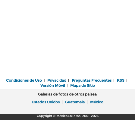
Condiciones de Uso
|
Privacidad
|
Preguntas Frecuentes
|
RSS
|
Versión Móvil
|
Mapa de Sitio
Galerías de fotos de otros países:
Estados Unidos
|
Guatemala
|
México
Copyright © MéxicoEnFotos, 2001-2026