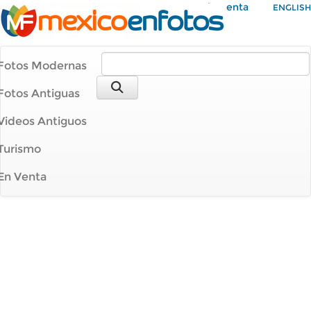
Mi Cuenta
ENGLISH
Fotos Modernas
Fotos Antiguas
Videos Antiguos
Turismo
En Venta