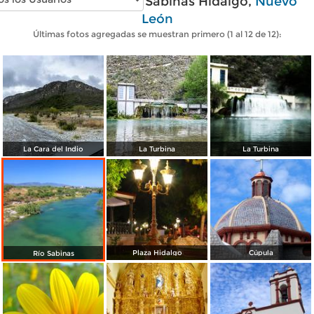
Fotos modernas de Sabinas Hidalgo,
Nuevo
León
Últimas fotos agregadas se muestran primero (1 al 12 de 12):
La Cara del Indio
La Turbina
La Turbina
Plaza Hidalgo
Cúpula
Río Sabinas