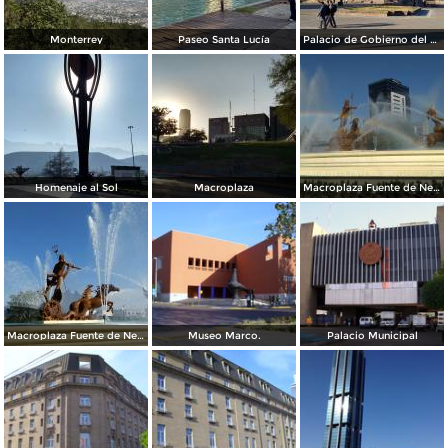
Monterrey
Paseo Santa Lucía
Palacio de Gobierno del Estado
Homenaje al Sol
Macroplaza
Macroplaza Fuente de Neptuno
Macroplaza Fuente de Neptuno
Museo Marco.
Palacio Municipal