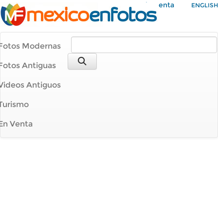
Mi Cuenta
ENGLISH
Fotos Modernas
Fotos Antiguas
Videos Antiguos
Turismo
En Venta