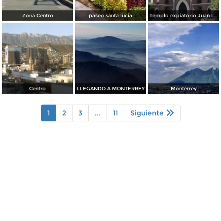
Zona Centro
paseo santa lucia
Templo expiatorio Juan Luis Gonzaga
Centro
LLEGANDO A MONTERREY
Monterrey
1
2
3
...
11
Siguiente