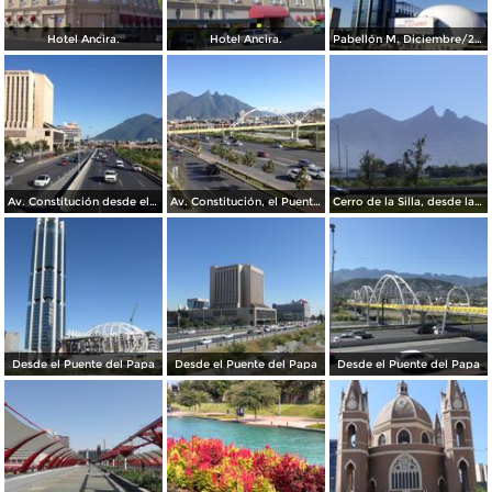
Hotel Ancira.
Hotel Ancira.
Pabellón M. Diciembre/2016
Av. Constitución desde el Pabellon M. Diciembre/2016
Av. Constitución, el Puente del Papa y el cerro de La Silla. Diciembre/2016
Cerro de la Silla, desde la Clínica IMSS 23 Ginecología
Desde el Puente del Papa
Desde el Puente del Papa
Desde el Puente del Papa