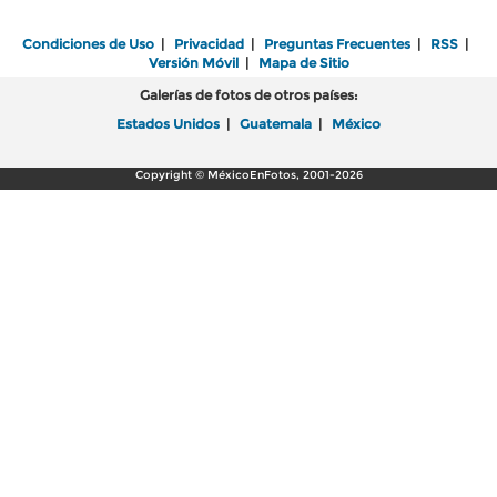
Condiciones de Uso
|
Privacidad
|
Preguntas Frecuentes
|
RSS
|
Versión Móvil
|
Mapa de Sitio
Galerías de fotos de otros países:
Estados Unidos
|
Guatemala
|
México
Copyright © MéxicoEnFotos, 2001-2026