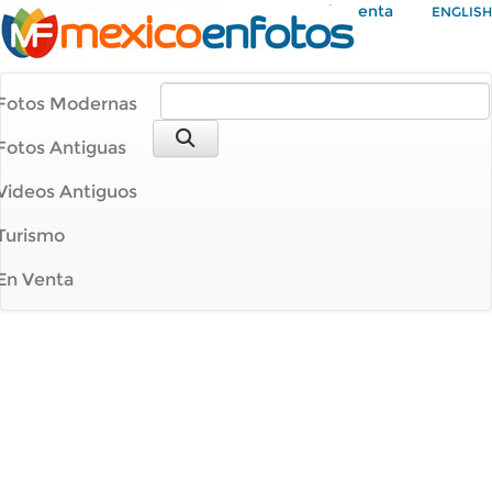
Mi Cuenta
ENGLISH
Fotos Modernas
Fotos Antiguas
Videos Antiguos
Turismo
En Venta