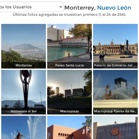
Fotos modernas de Monterrey,
Nuevo León
Últimas fotos agregadas se muestran primero (1 al 24 de 256):
Monterrey
Paseo Santa Lucía
Palacio de Gobierno del Estado
Homenaje al Sol
Macroplaza
Macroplaza Fuente de Neptuno