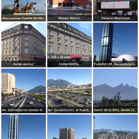
Macroplaza Fuente de Neptuno
Museo Marco.
Palacio Municipal
Hotel Ancira.
Hotel Ancira.
Pabellón M. Diciembre/2016
Av. Constitución desde el Pabellon M. Diciembre/2016
Av. Constitución, el Puente del Papa y el cerro de La Silla. Diciembre/2016
Cerro de la Silla, desde la Clínica IMSS 23 Ginecología