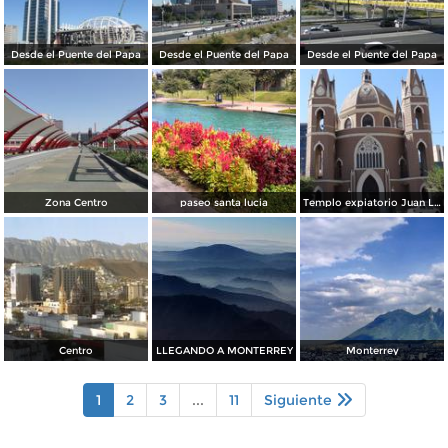
Desde el Puente del Papa
Desde el Puente del Papa
Desde el Puente del Papa
Zona Centro
paseo santa lucia
Templo expiatorio Juan Luis Gonzaga
Centro
LLEGANDO A MONTERREY
Monterrey
1
2
3
...
11
Siguiente