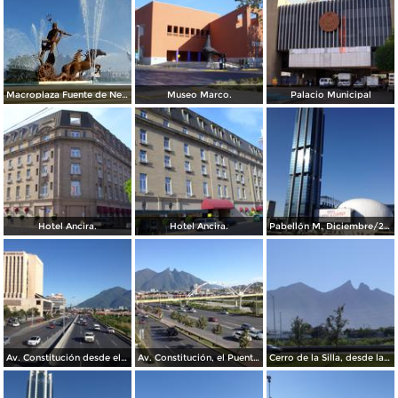
Macroplaza Fuente de Neptuno
Museo Marco.
Palacio Municipal
Hotel Ancira.
Hotel Ancira.
Pabellón M. Diciembre/2016
Av. Constitución desde el Pabellon M. Diciembre/2016
Av. Constitución, el Puente del Papa y el cerro de La Silla. Diciembre/2016
Cerro de la Silla, desde la Clínica IMSS 23 Ginecología