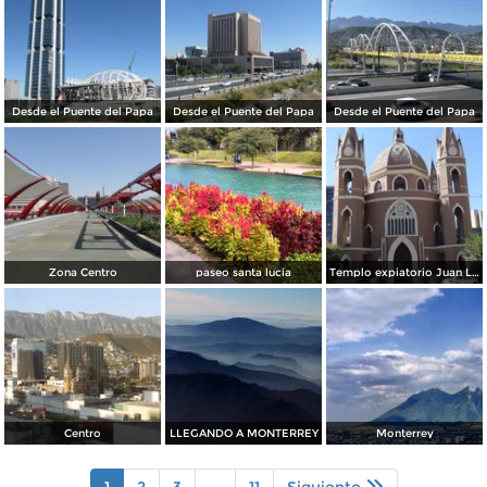
Desde el Puente del Papa
Desde el Puente del Papa
Desde el Puente del Papa
Zona Centro
paseo santa lucia
Templo expiatorio Juan Luis Gonzaga
Centro
LLEGANDO A MONTERREY
Monterrey
1
2
3
...
11
Siguiente