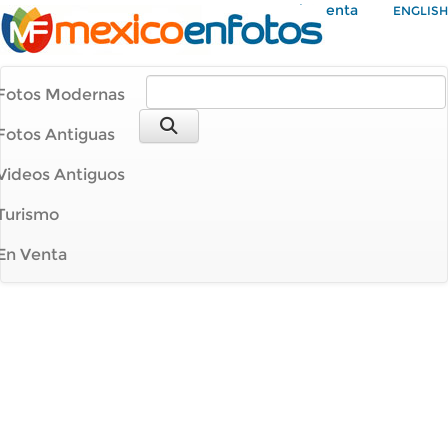
Mi Cuenta
ENGLISH
Fotos Modernas
Fotos Antiguas
Videos Antiguos
Turismo
En Venta