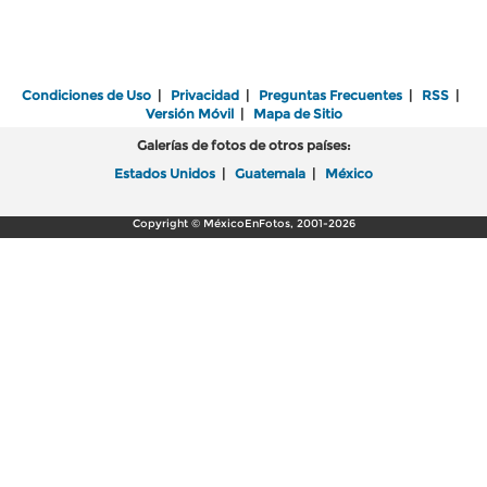
Condiciones de Uso
|
Privacidad
|
Preguntas Frecuentes
|
RSS
|
Versión Móvil
|
Mapa de Sitio
Galerías de fotos de otros países:
Estados Unidos
|
Guatemala
|
México
Copyright © MéxicoEnFotos, 2001-2026