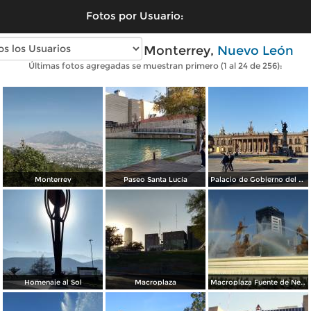
Fotos por Usuario:
Fotos modernas de Monterrey,
Nuevo León
Últimas fotos agregadas se muestran primero (1 al 24 de 256):
Monterrey
Paseo Santa Lucía
Palacio de Gobierno del Estado
Homenaje al Sol
Macroplaza
Macroplaza Fuente de Neptuno