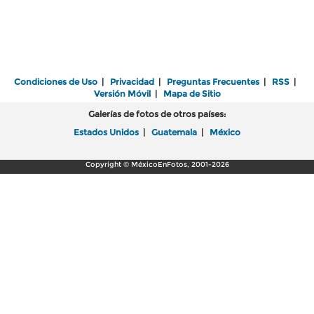
Condiciones de Uso
|
Privacidad
|
Preguntas Frecuentes
|
RSS
|
Versión Móvil
|
Mapa de Sitio
Galerías de fotos de otros países:
Estados Unidos
|
Guatemala
|
México
Copyright © MéxicoEnFotos, 2001-2026