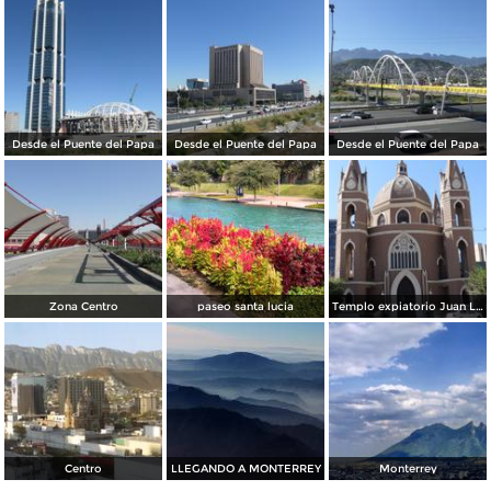
Desde el Puente del Papa
Desde el Puente del Papa
Desde el Puente del Papa
Zona Centro
paseo santa lucia
Templo expiatorio Juan Luis Gonzaga
Centro
LLEGANDO A MONTERREY
Monterrey