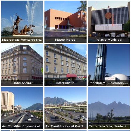
Macroplaza Fuente de Neptuno
Museo Marco.
Palacio Municipal
Hotel Ancira.
Hotel Ancira.
Pabellón M. Diciembre/2016
Av. Constitución desde el Pabellon M. Diciembre/2016
Av. Constitución, el Puente del Papa y el cerro de La Silla. Diciembre/2016
Cerro de la Silla, desde la Clínica IMSS 23 Ginecología