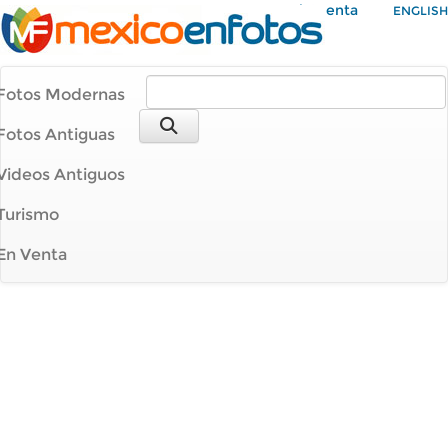
Mi Cuenta
ENGLISH
Fotos Modernas
Fotos Antiguas
Videos Antiguos
Turismo
En Venta