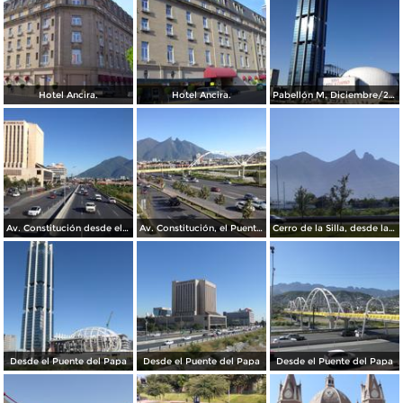
Hotel Ancira.
Hotel Ancira.
Pabellón M. Diciembre/2016
Av. Constitución desde el Pabellon M. Diciembre/2016
Av. Constitución, el Puente del Papa y el cerro de La Silla. Diciembre/2016
Cerro de la Silla, desde la Clínica IMSS 23 Ginecología
Desde el Puente del Papa
Desde el Puente del Papa
Desde el Puente del Papa