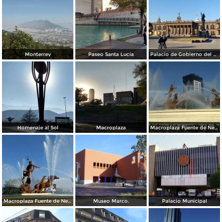
Monterrey
Paseo Santa Lucía
Palacio de Gobierno del Estado
Homenaje al Sol
Macroplaza
Macroplaza Fuente de Neptuno
Macroplaza Fuente de Neptuno
Museo Marco.
Palacio Municipal