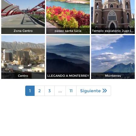
Zona Centro
paseo santa lucia
Templo expiatorio Juan Luis Gonzaga
Centro
LLEGANDO A MONTERREY
Monterrey
1
2
3
...
11
Siguiente