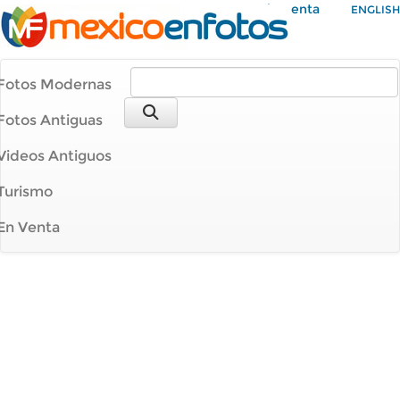
Mi Cuenta
ENGLISH
Fotos Modernas
Fotos Antiguas
Videos Antiguos
Turismo
En Venta