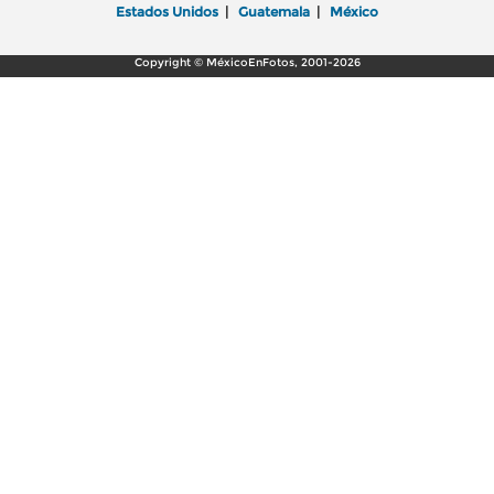
Estados Unidos
|
Guatemala
|
México
Copyright © MéxicoEnFotos, 2001-2026