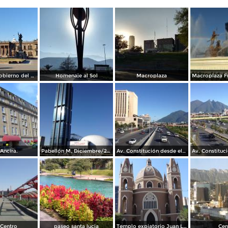
Palacio de Gobierno del Estado
Homenaje al Sol
Macroplaza
Ancira.
Pabellón M. Diciembre/2016
Av. Constitución desde el Pabellon M. Diciembre/2016
Centro
paseo santa lucia
Templo expiatorio Juan Luis Gonzaga
Cen