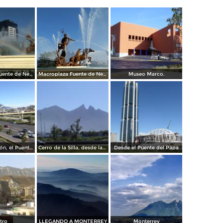
Macroplaza Fuente de Neptuno
Macroplaza Fuente de Neptuno
Museo Marco.
Av. Constitución, el Puente del Papa y el cerro de La Silla. Diciembre/2016
Cerro de la Silla, desde la Clínica IMSS 23 Ginecología
Desde el Puente del Papa
tro
LLEGANDO A MONTERREY
Monterrey