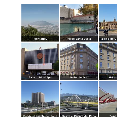
Monterrey
Paseo Santa Lucía
Palacio Municipal
Hotel Ancira.
Hotel 
Desde el Puente del Papa
Desde el Puente del Papa
Zona 