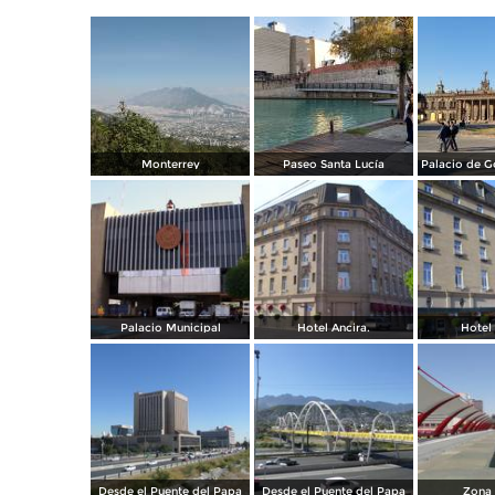
Monterrey
Paseo Santa Lucía
Palacio Municipal
Hotel Ancira.
Hotel 
Desde el Puente del Papa
Desde el Puente del Papa
Zona 