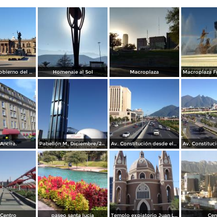
Palacio de Gobierno del Estado
Homenaje al Sol
Macroplaza
Ancira.
Pabellón M. Diciembre/2016
Av. Constitución desde el Pabellon M. Diciembre/2016
Centro
paseo santa lucia
Templo expiatorio Juan Luis Gonzaga
Cen