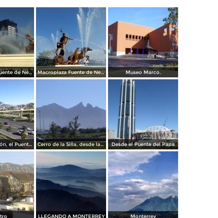
Macroplaza Fuente de Neptuno
Macroplaza Fuente de Neptuno
Museo Marco.
Av. Constitución, el Puente del Papa y el cerro de La Silla. Diciembre/2016
Cerro de la Silla, desde la Clínica IMSS 23 Ginecología
Desde el Puente del Papa
tro
LLEGANDO A MONTERREY
Monterrey