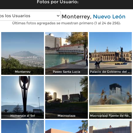
Fotos por Usuario:
Fotos modernas de Monterrey,
Nuevo León
Últimas fotos agregadas se muestran primero (1 al 24 de 256):
Monterrey
Paseo Santa Lucía
Palacio de Gobierno del Estado
Homenaje al Sol
Macroplaza
Macroplaza Fuente de Neptuno