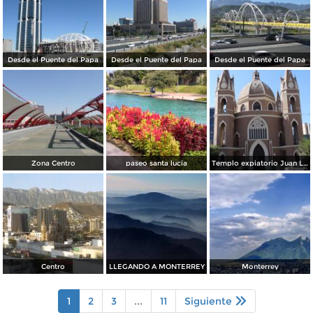
Desde el Puente del Papa
Desde el Puente del Papa
Desde el Puente del Papa
Zona Centro
paseo santa lucia
Templo expiatorio Juan Luis Gonzaga
Centro
LLEGANDO A MONTERREY
Monterrey
1
2
3
...
11
Siguiente