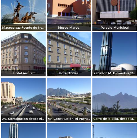
Macroplaza Fuente de Neptuno
Museo Marco.
Palacio Municipal
Hotel Ancira.
Hotel Ancira.
Pabellón M. Diciembre/2016
Av. Constitución desde el Pabellon M. Diciembre/2016
Av. Constitución, el Puente del Papa y el cerro de La Silla. Diciembre/2016
Cerro de la Silla, desde la Clínica IMSS 23 Ginecología