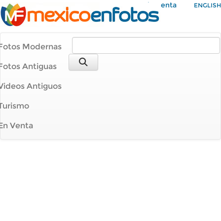
Mi Cuenta
ENGLISH
Fotos Modernas
Fotos Antiguas
Videos Antiguos
Turismo
En Venta