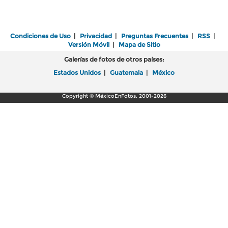
Condiciones de Uso
|
Privacidad
|
Preguntas Frecuentes
|
RSS
|
Versión Móvil
|
Mapa de Sitio
Galerías de fotos de otros países:
Estados Unidos
|
Guatemala
|
México
Copyright © MéxicoEnFotos, 2001-2026