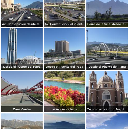
Av. Constitución desde el Pabellon M. Diciembre/2016
Av. Constitución, el Puente del Papa y el cerro de La Silla. Diciembre/2016
Cerro de la Silla, desde la Clínica IMSS 23 Ginecología
Desde el Puente del Papa
Desde el Puente del Papa
Desde el Puente del Papa
Zona Centro
paseo santa lucia
Templo expiatorio Juan Luis Gonzaga