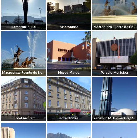
Homenaje al Sol
Macroplaza
Macroplaza Fuente de Neptuno
Macroplaza Fuente de Neptuno
Museo Marco.
Palacio Municipal
Hotel Ancira.
Hotel Ancira.
Pabellón M. Diciembre/2016