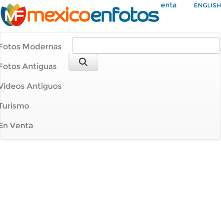
Mi Cuenta
ENGLISH
Fotos Modernas
Fotos Antiguas
Videos Antiguos
Turismo
En Venta