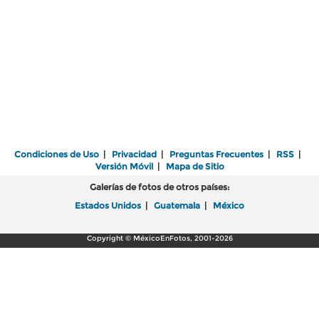
Condiciones de Uso
|
Privacidad
|
Preguntas Frecuentes
|
RSS
|
Versión Móvil
|
Mapa de Sitio
Galerías de fotos de otros países:
Estados Unidos
|
Guatemala
|
México
Copyright © MéxicoEnFotos, 2001-2026