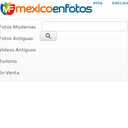
Mi Cuenta
ENGLISH
Fotos Modernas
Fotos Antiguas
Videos Antiguos
Turismo
En Venta