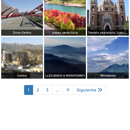
Zona Centro
paseo santa lucia
Templo expiatorio Juan Luis Gonzaga
Centro
LLEGANDO A MONTERREY
Monterrey
1
2
3
...
11
Siguiente