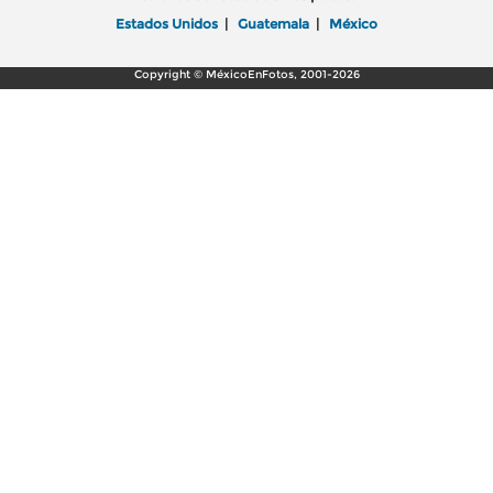
Estados Unidos
|
Guatemala
|
México
Copyright © MéxicoEnFotos, 2001-2026