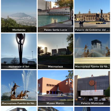
Monterrey
Paseo Santa Lucía
Palacio de Gobierno del Estado
Homenaje al Sol
Macroplaza
Macroplaza Fuente de Neptuno
Macroplaza Fuente de Neptuno
Museo Marco.
Palacio Municipal