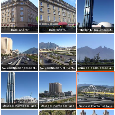
Hotel Ancira.
Hotel Ancira.
Pabellón M. Diciembre/2016
Av. Constitución desde el Pabellon M. Diciembre/2016
Av. Constitución, el Puente del Papa y el cerro de La Silla. Diciembre/2016
Cerro de la Silla, desde la Clínica IMSS 23 Ginecología
Desde el Puente del Papa
Desde el Puente del Papa
Desde el Puente del Papa