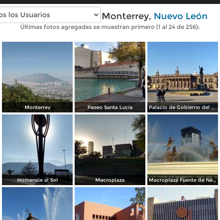
Fotos modernas de Monterrey,
Nuevo León
Últimas fotos agregadas se muestran primero (1 al 24 de 256):
Monterrey
Paseo Santa Lucía
Palacio de Gobierno del Estado
Homenaje al Sol
Macroplaza
Macroplaza Fuente de Neptuno