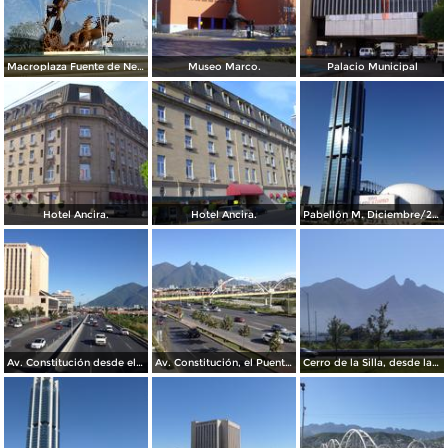
Macroplaza Fuente de Neptuno
Museo Marco.
Palacio Municipal
Hotel Ancira.
Hotel Ancira.
Pabellón M. Diciembre/2016
Av. Constitución desde el Pabellon M. Diciembre/2016
Av. Constitución, el Puente del Papa y el cerro de La Silla. Diciembre/2016
Cerro de la Silla, desde la Clínica IMSS 23 Ginecología