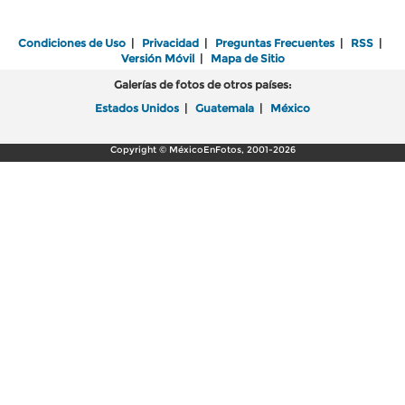
Condiciones de Uso
|
Privacidad
|
Preguntas Frecuentes
|
RSS
|
Versión Móvil
|
Mapa de Sitio
Galerías de fotos de otros países:
Estados Unidos
|
Guatemala
|
México
Copyright © MéxicoEnFotos, 2001-2026