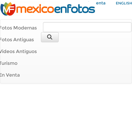
Mi Cuenta
ENGLISH
Fotos Modernas
Fotos Antiguas
Videos Antiguos
Turismo
En Venta