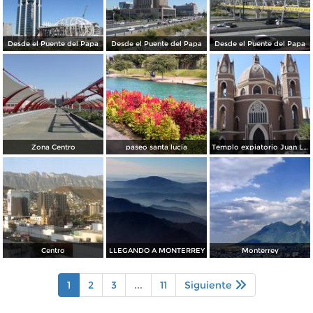
Desde el Puente del Papa
Desde el Puente del Papa
Desde el Puente del Papa
Zona Centro
paseo santa lucia
Templo expiatorio Juan Luis Gonzaga
Centro
LLEGANDO A MONTERREY
Monterrey
1
2
3
...
11
Siguiente