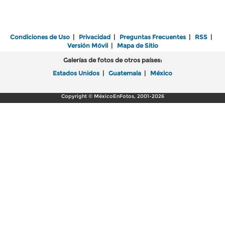
Condiciones de Uso
|
Privacidad
|
Preguntas Frecuentes
|
RSS
|
Versión Móvil
|
Mapa de Sitio
Galerías de fotos de otros países:
Estados Unidos
|
Guatemala
|
México
Copyright © MéxicoEnFotos, 2001-2026