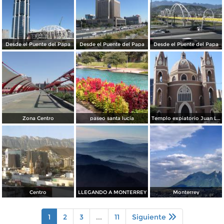
Desde el Puente del Papa
Desde el Puente del Papa
Desde el Puente del Papa
Zona Centro
paseo santa lucia
Templo expiatorio Juan Luis Gonzaga
Centro
LLEGANDO A MONTERREY
Monterrey
1
2
3
...
11
Siguiente