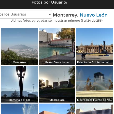
Fotos por Usuario:
Fotos modernas de Monterrey,
Nuevo León
Últimas fotos agregadas se muestran primero (1 al 24 de 256):
Monterrey
Paseo Santa Lucía
Palacio de Gobierno del Estado
Homenaje al Sol
Macroplaza
Macroplaza Fuente de Neptuno