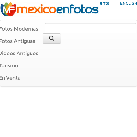
Mi Cuenta
ENGLISH
Fotos Modernas
Fotos Antiguas
Videos Antiguos
Turismo
En Venta