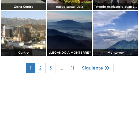
Zona Centro
paseo santa lucia
Templo expiatorio Juan Luis Gonzaga
Centro
LLEGANDO A MONTERREY
Monterrey
1
2
3
...
11
Siguiente