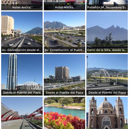
Hotel Ancira.
Hotel Ancira.
Pabellón M. Diciembre/2016
Av. Constitución desde el Pabellon M. Diciembre/2016
Av. Constitución, el Puente del Papa y el cerro de La Silla. Diciembre/2016
Cerro de la Silla, desde la Clínica IMSS 23 Ginecología
Desde el Puente del Papa
Desde el Puente del Papa
Desde el Puente del Papa