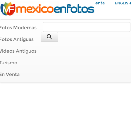
Mi Cuenta
ENGLISH
Fotos Modernas
Fotos Antiguas
Videos Antiguos
Turismo
En Venta