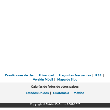
Condiciones de Uso
|
Privacidad
|
Preguntas Frecuentes
|
RSS
|
Versión Móvil
|
Mapa de Sitio
Galerías de fotos de otros países:
Estados Unidos
|
Guatemala
|
México
Copyright © MéxicoEnFotos, 2001-2026