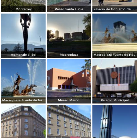
Monterrey
Paseo Santa Lucía
Palacio de Gobierno del Estado
Homenaje al Sol
Macroplaza
Macroplaza Fuente de Neptuno
Macroplaza Fuente de Neptuno
Museo Marco.
Palacio Municipal